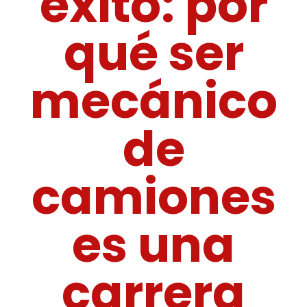
éxito: por
qué ser
mecánico
de
camiones
es una
carrera