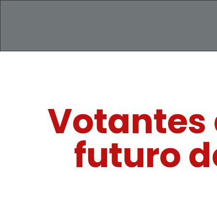
Votantes 
futuro d