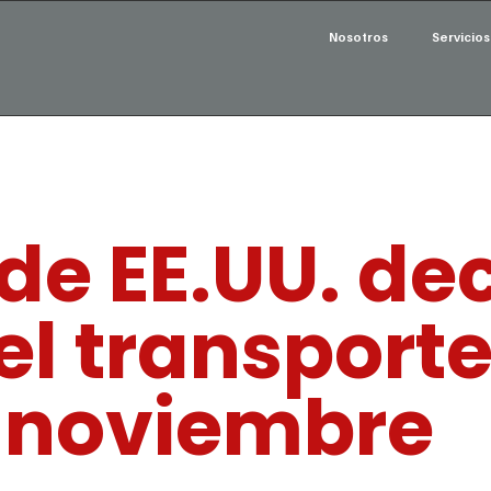
Nosotros
Servicios
de EE.UU. dec
el transporte
noviembre