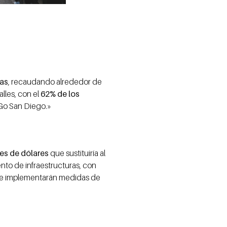
tas
, recaudando alrededor de
lles, con el
62% de los
 Go San Diego.»
es de dólares
que sustituiría al
nto de infraestructuras, con
se implementarán medidas de