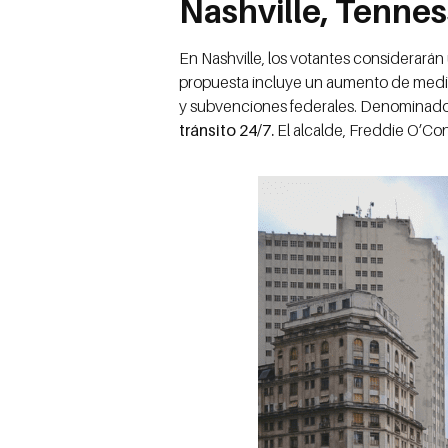
Nashville, Tenne
En Nashville, los votantes considerará
propuesta incluye un aumento de medio 
y subvenciones federales. Denominado
tránsito 24/7.
El alcalde, Freddie O’Con