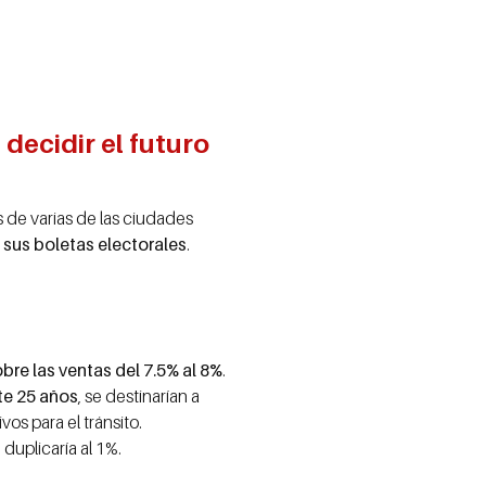
ecidir el futuro
s de varias de las ciudades
e sus boletas electorales
.
bre las ventas del 7.5% al 8%
.
te 25 años
, se destinarían a
os para el tránsito.
 duplicaría al 1%.