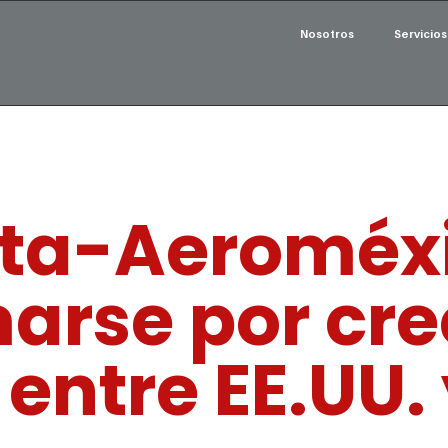
Nosotros
Servicios
lta-Aeroméx
arse por cre
 entre EE.UU.