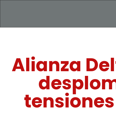
Alianza De
desplom
tensiones