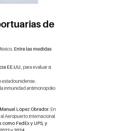
ortuarias de
México.
Entre las medidas
acia EE.UU
., para evaluar si
io estadounidense.
a la inmunidad antimonopolio
és Manuel López Obrador
. En
al Aeropuerto Internacional
as como FedEx y UPS, y
 2022 y 2024
.