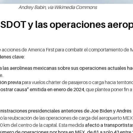
Andrey Babin, via Wikimedia Commons
USDOT y las operaciones aerop
 de acciones de America First para combatir el comportamiento de 
denes clave
:
 las aerolíneas mexicanas sobre sus operaciones actuales h
e.
ión previa
para vuelos chárter de pasajeros o carga hacia territor
mostrar causa” emitida en enero de 2024
, que plantea poner fin 
ministraciones presidenciales anteriores de Joe Biden y Andr
 la reubicación de las operaciones de carga del aeropuerto MEX 
0 km del centro de la capital. Esta medida
afectó a transportist
 número de operaciones por hora en MEX, de 61 a solo 43 entre