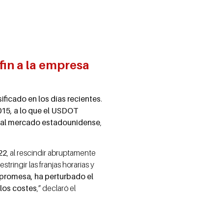
fin a la empresa
ficado en los días recientes
.
015, a lo que el USDOT
as al mercado estadounidense
,
22
, al rescindir abruptamente
stringir las franjas horarias y
promesa, ha perturbado el
los costes
,” declaró el