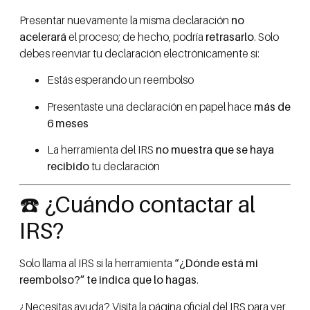
Presentar nuevamente la misma declaración
no
acelerará
el proceso; de hecho, podría
retrasarlo
. Solo
debes reenviar tu declaración electrónicamente si:
Estás esperando un reembolso
Presentaste una declaración en papel hace
más de
6 meses
La herramienta del IRS
no muestra que se haya
recibido
tu declaración
☎️ ¿Cuándo contactar al
IRS?
Solo llama al IRS si la herramienta
“¿Dónde está mi
reembolso?”
te indica que lo hagas
.
¿Necesitas ayuda? Visita la página oficial del IRS para ver