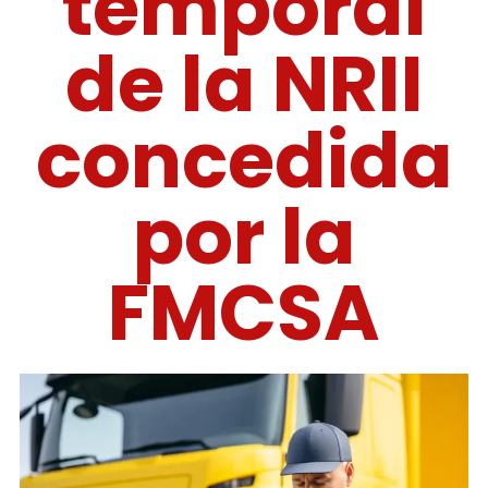
temporal
de la NRII
concedida
por la
FMCSA