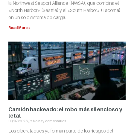
la Northwest Seaport Alliance (NWSA), que combina el
«North Harbor» (Seattle) y el «South Harbor» (Tacoma)
en un solo sistema de carga.
Read More »
Camión hackeado: el robo más silencioso y
letal
08/07/2026
No hay comentarios
Los ciberataques ya forman parte de los riesgos del