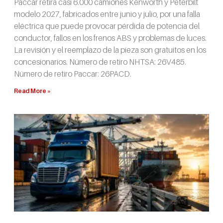
Paccar retira casi 6.000 camiones Kenworth y Peterbilt
modelo 2027, fabricados entre junio y julio, por una falla
eléctrica que puede provocar pérdida de potencia del
conductor, fallos en los frenos ABS y problemas de luces.
La revisión y el reemplazo de la pieza son gratuitos en los
concesionarios. Número de retiro NHTSA: 26V485.
Número de retiro Paccar: 26PACD.
Read More »