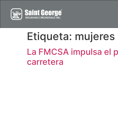
Etiqueta:
mujeres 
La FMCSA impulsa el pa
carretera