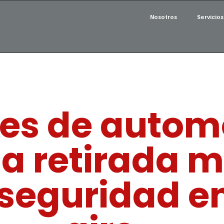
Nosotros
Servicios
es de automó
 la retirada 
seguridad en