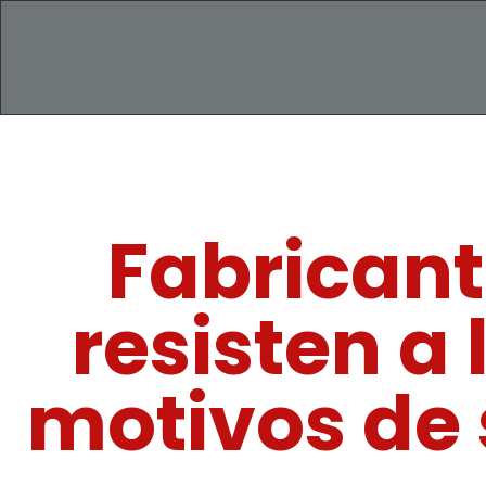
Fabricant
resisten a
motivos de 