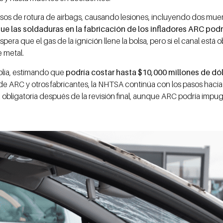
asos de rotura de airbags, causando lesiones, incluyendo dos mu
e las soldaduras en la fabricación de los infladores ARC pod
pera que el gas de la ignición llene la bolsa, pero si el canal está
e metal.
plia, estimando que
podría costar hasta $10,000 millones de dól
de ARC y otros fabricantes, la NHTSA continúa con los pasos hacia u
bligatoria después de la revisión final, aunque ARC podría impugn