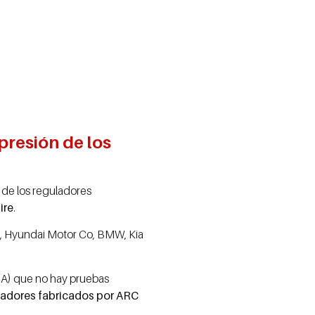
presión de los
n de los reguladores
ire
.
AG, Hyundai Motor Co, BMW, Kia
SA) que no hay pruebas
fladores fabricados por ARC