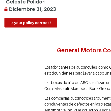
Celeste Polidori
Diciembre 21, 2023
Is your policy correct?
General Motors Co. 
Los fabricantes de automóviles, como
G
estadounidenses para llevar a cabo un
Las bolsas de aire de ARC se utilizan 
Corp, Maserati, Mercedes-Benz Group 
Las compañías automotrices argumentan
concluyentes de defectos en las pieza
Automotive Inc.
, que causaron lesione