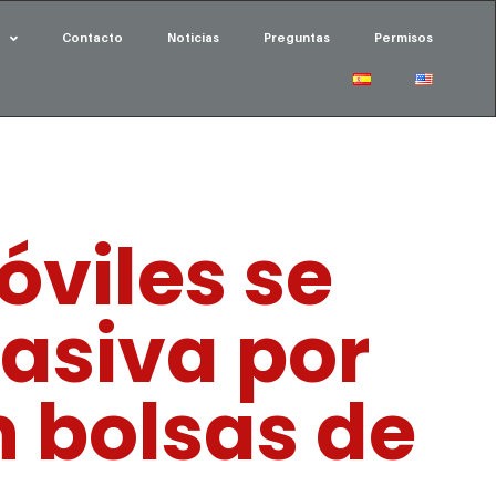
Contacto
Noticias
Preguntas
Permisos
viles se
masiva por
 bolsas de