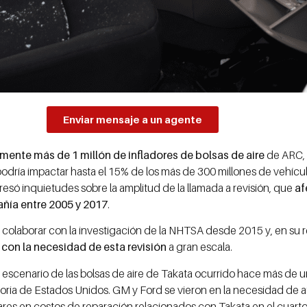
Enviar mensaje a un agente
amente más de 1 millón de infladores de bolsas de aire
de ARC, 
odría impactar hasta el 15% de los más de 300 millones de vehícu
esó inquietudes sobre la amplitud de la llamada a revisión, que
af
añía entre 2005 y 2017
.
colaborar con la investigación de la NHTSA desde 2015 y, en su r
con la necesidad de esta revisión
a gran escala.
 escenario de las bolsas de aire de Takata ocurrido hace más de u
toria de Estados Unidos. GM y Ford se vieron en la necesidad de a
ares en costos de reparación relacionados con Takata en el cuarto