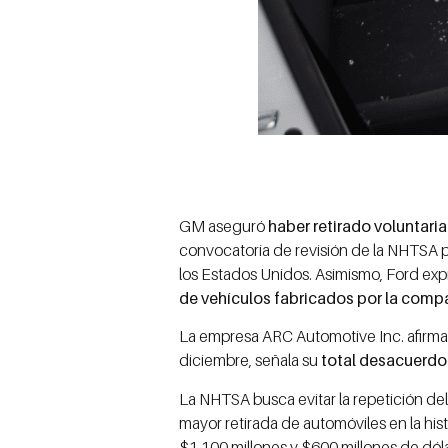
GM aseguró
haber retirado voluntari
convocatoria de revisión de la NHTSA p
los Estados Unidos. Asimismo, Ford expr
de vehículos fabricados por la comp
La empresa ARC Automotive Inc. afirma 
diciembre, señala su
total desacuerdo 
La NHTSA busca evitar la repetición del
mayor retirada de automóviles en la his
$1,100 millones y $600 millones de dól